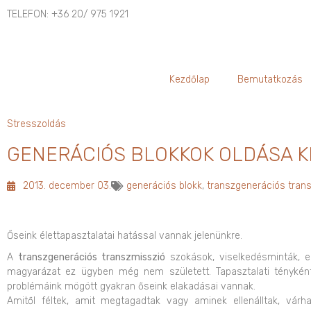
TELEFON: +36 20/ 975 1921
Kezdőlap
Bemutatkozás
Stresszoldás
GENERÁCIÓS BLOKKOK OLDÁSA K
2013. december 03.
generációs blokk
,
transzgenerációs tran
Őseink élettapasztalatai hatással vannak jelenünkre.
A
transzgenerációs transzmisszió
szokások, viselkedésminták, el
magyarázat ez ügyben még nem született. Tapasztalati tényként
problémáink mögött gyakran őseink elakadásai vannak.
Amitől féltek, amit megtagadtak vagy aminek ellenálltak, várh