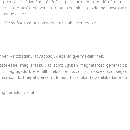
öbb generáción átívelő ismétlődő negatív történések esetén érdemes
ációs információk hogyan is kapcsolódnak a gazdasági ügyekhez,
litás ügyeihez.
enerációs ősök vonatkozásában az alábbi kérdéseket:
lönben változatlanul továbbadjuk ezeket gyermekeinknek.
teszteléssel megkeressük az adott ügyben meghatározó generációs
élt, megtagadott, ellenállt. Felszínre hozzuk az összes szükséges
lhalmozódott negatív érzelmi töltést. Ezzel oldódik az elakadás és a
ellegű problémáknál.