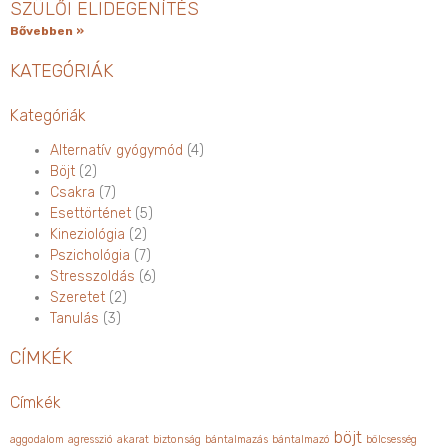
SZÜLŐI ELIDEGENÍTÉS
Bővebben »
KATEGÓRIÁK
Kategóriák
Alternatív gyógymód
(4)
Böjt
(2)
Csakra
(7)
Esettörténet
(5)
Kineziológia
(2)
Pszichológia
(7)
Stresszoldás
(6)
Szeretet
(2)
Tanulás
(3)
CÍMKÉK
Címkék
böjt
aggodalom
agresszió
akarat
biztonság
bántalmazás
bántalmazó
bölcsesség