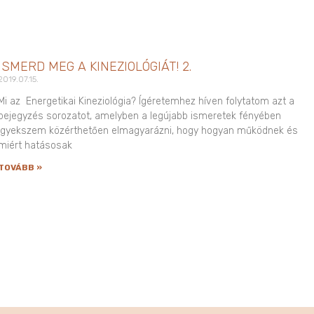
ISMERD MEG A KINEZIOLÓGIÁT! 2.
2019.07.15.
Mi az Energetikai Kineziológia? Ígéretemhez híven folytatom azt a
bejegyzés sorozatot, amelyben a legújabb ismeretek fényében
igyekszem közérthetően elmagyarázni, hogy hogyan működnek és
miért hatásosak
TOVÁBB »