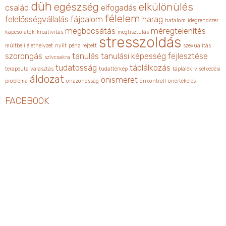
düh
egészség
elkülönülés
család
elfogadás
félelem
felelősségvállalás
fájdalom
harag
hatalom
idegrendszer
megbocsátás
méregtelenítés
kapcsolatok
kreativitás
megtisztulás
stresszoldás
múltbeli élethelyzet
nyílt
pénz
rejtett
szexualitás
szorongás
tanulás
tanulási képesség fejlesztése
szívcsakra
tudatosság
táplálkozás
terapeuta választás
tudattérkép
táplálék
viselkedési
áldozat
önismeret
probléma
önazonosság
önkontroll
önértékelés
FACEBOOK