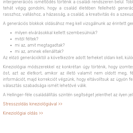
intergenerációs ismétlődés történik a családi rendszeren belül. T
tehát végig gondolni, hogy a család életében fellelhető gener
rasszhoz, valláshoz, a házasság, a család, a kreativitás és a szexua
A generációs blokkok oldásához meg kell vizsgálnunk az érintett g
milyen elvárásokkal kellett szembesülniük?
mitől féltek?
mi az, amit megtagadtak?
mi az, aminek ellenálltak?
Az előző generációktól a következőre adott terheket oldani kell, kü
Kineziológiai módszerekkel ez konkrétan úgy történik, hogy izom
őst, azt az életkort, amikor az illető valamit nem oldott meg, f
információt, majd korrekciót végzünk, hogy eltávolítsuk az ügyön fe
választás szabadsága ismét lehetővé válik.
A Hellinger-féle családállítás szintén segítséget jelenthet az ilyen j
Stresszoldás kineziológiával >>
Kineziológiai oldás >>