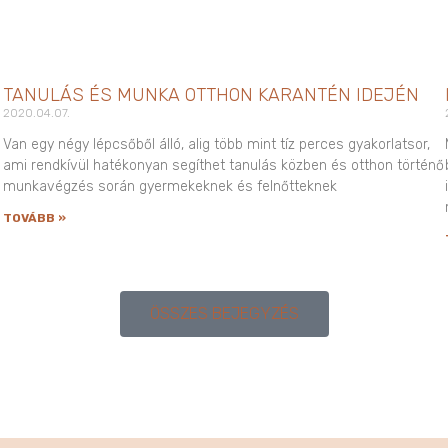
TANULÁS ÉS MUNKA OTTHON KARANTÉN IDEJÉN
2020.04.07.
Van egy négy lépcsőből álló, alig több mint tíz perces gyakorlatsor,
ami rendkívül hatékonyan segíthet tanulás közben és otthon történő
munkavégzés során gyermekeknek és felnőtteknek
TOVÁBB »
ÖSSZES BEJEGYZÉS