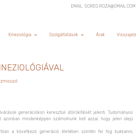
EMAIL: SOREG.ROZA@GMAIL.COM
Kineziológia
Szolgáltatások
Árak
Visszajel
INEZIOLÓGIÁVAL
szmisszió
várások generációkon keresztüli átörökítését jelenti. Tudományos
 azonban mindenképpen számolnunk kell azzal, hogy jelen idejű
atóan a következő generáció életében szintén fel fog bukkanni,