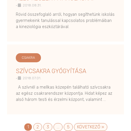
•
2018.08.31.
Rövid összefoglaló arról, hogyan segíthetünk iskolás
gyermekeink tanulással kapcsolatos problémáiban
a kineziológia eszköztárával.
CSAKRA
SZÍVCSAKRA GYÓGYÍTÁSA
•
2018.07.01.
A szívnél a mellkas közepén található szívcsakra
az egész csakrarendszer központja. Hidat képez az
alsó három testi és érzelmi központ, valamint …
1
2
3
…
5
KÖVETKEZŐ »