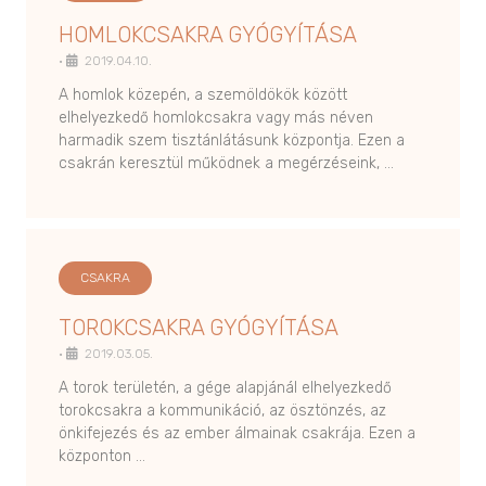
HOMLOKCSAKRA GYÓGYÍTÁSA
•
2019.04.10.
A homlok közepén, a szemöldökök között
elhelyezkedő homlokcsakra vagy más néven
harmadik szem tisztánlátásunk központja. Ezen a
csakrán keresztül működnek a megérzéseink, …
CSAKRA
TOROKCSAKRA GYÓGYÍTÁSA
•
2019.03.05.
A torok területén, a gége alapjánál elhelyezkedő
torokcsakra a kommunikáció, az ösztönzés, az
önkifejezés és az ember álmainak csakrája. Ezen a
központon …