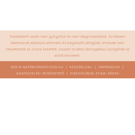
Kezeléseim során nem gyógyítok és nem diagnosztizálok. Az általam
alkalmazott eljárások alternatív és kiegészítő jellegűek, amelyek nem
helyettesítik az orvosi kezelést, csupán további támogatásul szolgálnak az
adott területen.
2023 © NAPRAFORGOSTUDIO.HU |
KEZDŐOLDAL
|
IMPRESSZUM
|
ADATKEZELÉSI TÁJÉKOZTATÓ
|
KINEZIOLÓGIAI ETIKAI KÓDEX