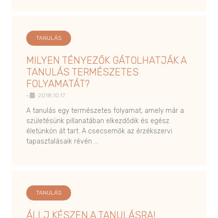
TANULÁS
MILYEN TÉNYEZŐK GÁTOLHATJÁK A
TANULÁS TERMÉSZETES
FOLYAMATÁT?
•
2018.10.17.
A tanulás egy természetes folyamat, amely már a
születésünk pillanatában elkezdődik és egész
életünkön át tart. A csecsemők az érzékszervi
tapasztalásaik révén …
TANULÁS
ÁLLJ KÉSZEN A TANULÁSRA!