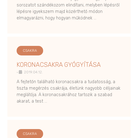
sorozatot szándékozom elindítani, melyben lépésről
lépésre igyekszem majd közérthető módon
elmagyarázni, hogy hogyan működnek …
CSAKRA
KORONACSAKRA GYÓGYÍTÁSA
•
2019.04.12.
A fejtetőn található koronacsakra a tudatosság, a
tiszta megérzés csakrája, életünk nagyobb céljainak
meglátója. A koronacsakrához tartozik a szabad
akarat, a test …
CSAKRA