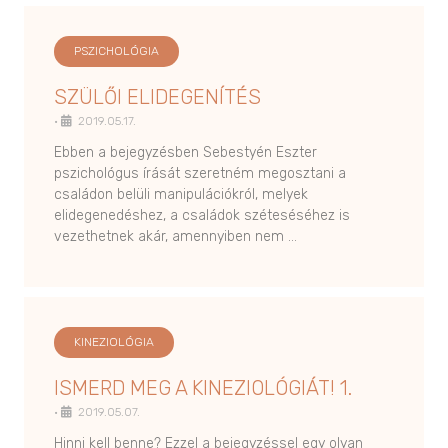
PSZICHOLÓGIA
SZÜLŐI ELIDEGENÍTÉS
•
2019.05.17.
Ebben a bejegyzésben Sebestyén Eszter
pszichológus írását szeretném megosztani a
családon belüli manipulációkról, melyek
elidegenedéshez, a családok széteséséhez is
vezethetnek akár, amennyiben nem …
KINEZIOLÓGIA
ISMERD MEG A KINEZIOLÓGIÁT! 1.
•
2019.05.07.
Hinni kell benne? Ezzel a bejegyzéssel egy olyan