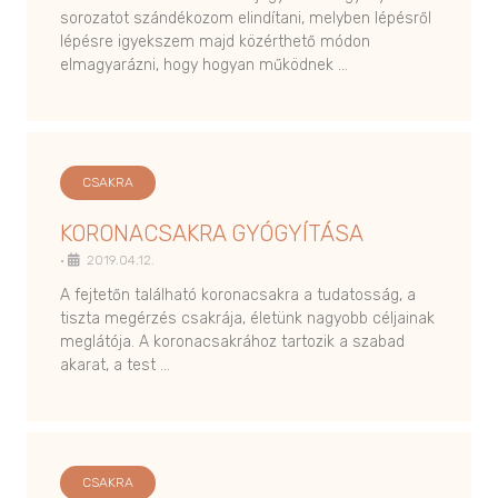
sorozatot szándékozom elindítani, melyben lépésről
lépésre igyekszem majd közérthető módon
elmagyarázni, hogy hogyan működnek …
CSAKRA
KORONACSAKRA GYÓGYÍTÁSA
•
2019.04.12.
A fejtetőn található koronacsakra a tudatosság, a
tiszta megérzés csakrája, életünk nagyobb céljainak
meglátója. A koronacsakrához tartozik a szabad
akarat, a test …
CSAKRA