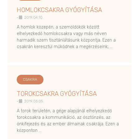
HOMLOKCSAKRA GYÓGYÍTÁSA
•
2019.04.10.
A homlok közepén, a szemöldökök között
elhelyezkedő homlokcsakra vagy más néven
harmadik szem tisztánlátásunk központja. Ezen a
csakrán keresztül működnek a megérzéseink, …
CSAKRA
TOROKCSAKRA GYÓGYÍTÁSA
•
2019.03.05.
A torok területén, a gége alapjánál elhelyezkedő
torokcsakra a kommunikáció, az ösztönzés, az
önkifejezés és az ember álmainak csakrája. Ezen a
központon …