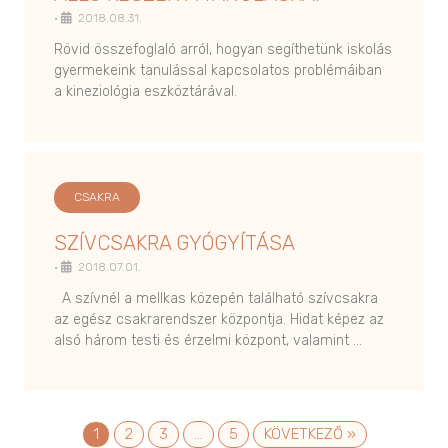
•
2018.08.31.
Rövid összefoglaló arról, hogyan segíthetünk iskolás
gyermekeink tanulással kapcsolatos problémáiban
a kineziológia eszköztárával.
CSAKRA
SZÍVCSAKRA GYÓGYÍTÁSA
•
2018.07.01.
A szívnél a mellkas közepén található szívcsakra
az egész csakrarendszer központja. Hidat képez az
alsó három testi és érzelmi központ, valamint …
1
2
3
…
5
KÖVETKEZŐ »