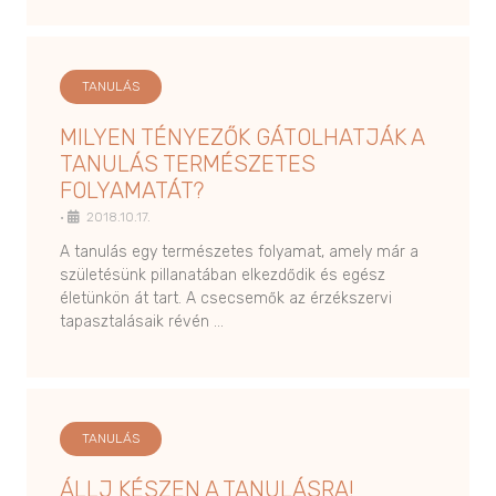
TANULÁS
MILYEN TÉNYEZŐK GÁTOLHATJÁK A
TANULÁS TERMÉSZETES
FOLYAMATÁT?
•
2018.10.17.
A tanulás egy természetes folyamat, amely már a
születésünk pillanatában elkezdődik és egész
életünkön át tart. A csecsemők az érzékszervi
tapasztalásaik révén …
TANULÁS
ÁLLJ KÉSZEN A TANULÁSRA!