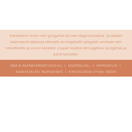
Kezeléseim során nem gyógyítok és nem diagnosztizálok. Az általam
alkalmazott eljárások alternatív és kiegészítő jellegűek, amelyek nem
helyettesítik az orvosi kezelést, csupán további támogatásul szolgálnak az
adott területen.
2023 © NAPRAFORGOSTUDIO.HU |
KEZDŐOLDAL
|
IMPRESSZUM
|
ADATKEZELÉSI TÁJÉKOZTATÓ
|
KINEZIOLÓGIAI ETIKAI KÓDEX