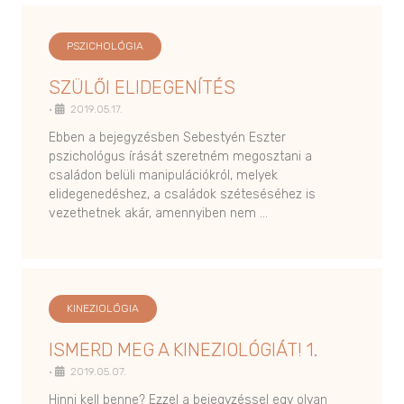
PSZICHOLÓGIA
SZÜLŐI ELIDEGENÍTÉS
•
2019.05.17.
Ebben a bejegyzésben Sebestyén Eszter
pszichológus írását szeretném megosztani a
családon belüli manipulációkról, melyek
elidegenedéshez, a családok széteséséhez is
vezethetnek akár, amennyiben nem …
KINEZIOLÓGIA
ISMERD MEG A KINEZIOLÓGIÁT! 1.
•
2019.05.07.
Hinni kell benne? Ezzel a bejegyzéssel egy olyan