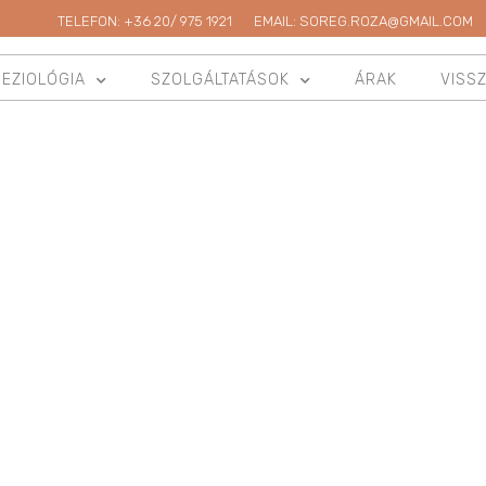
TELEFON: +36 20/ 975 1921
EMAIL: SOREG.ROZA@GMAIL.COM
NEZIOLÓGIA
SZOLGÁLTATÁSOK
ÁRAK
VISS