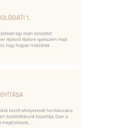
OLÓGIÁT! 1.
gyzéssel egy olyan sorozatot
ben lépésről lépésre igyekszem majd
zni, hogy hogyan működnek …
GYÍTÁSA
ökök között elhelyezkedő homlokcsakra
m tisztánlátásunk központja. Ezen a
a megérzéseink, …