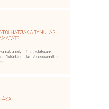
ÁTOLHATJÁK A TANULÁS
AMATÁT?
lyamat, amely már a születésünk
ész életünkön át tart. A csecsemők az
vén …
ÍTÁSA