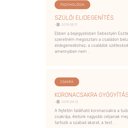
PSZICHOLÓGIA
SZÜLŐI ELIDEGENÍTÉS
•
2019.05.17.
Ebben a bejegyzésben Sebestyén Eszter
szeretném megosztani a családon belül
elidegenedéshez, a családok szétesésé
amennyiben nem …
CSAKRA
KORONACSAKRA GYÓGYÍTÁ
•
2019.04.12.
A fejtetőn található koronacsakra a tu
csakrája, életünk nagyobb céljainak me
tartozik a szabad akarat, a test …