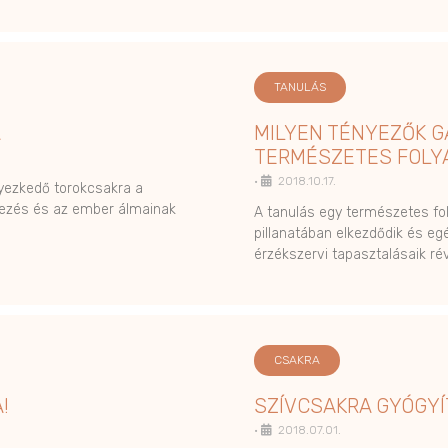
TANULÁS
A
MILYEN TÉNYEZŐK G
TERMÉSZETES FOLY
•
2018.10.17.
elyezkedő torokcsakra a
jezés és az ember álmainak
A tanulás egy természetes fo
pillanatában elkezdődik és eg
érzékszervi tapasztalásaik ré
CSAKRA
!
SZÍVCSAKRA GYÓGY
•
2018.07.01.