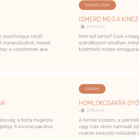
KINEZIOLÓGIA
ISMERD MEG A KINEZI
•
2019.05.07.
 pszichológus írását
Hinni kell benne? Ezzel a beje
i manipulációkról, melyek
szándékozom elindítani, mely
hez is vezethetnek akár,
közérthető módon elmagyará
CSAKRA
SA
HOMLOKCSAKRA GYÓ
•
2019.04.10.
datosság, a tiszta megérzés
A homlok közepén, a szemöld
glátója. A koronacsakrához
vagy más néven harmadik sze
csakrán keresztül működnek 