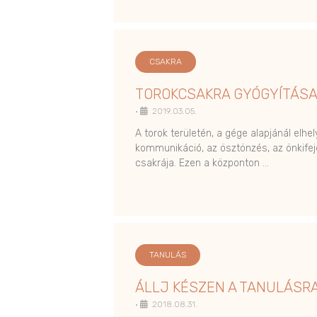
CSAKRA
TOROKCSAKRA GYÓGYÍTÁS
•
2019.03.05.
A torok területén, a gége alapjánál elh
kommunikáció, az ösztönzés, az önkife
csakrája. Ezen a központon …
TANULÁS
ÁLLJ KÉSZEN A TANULÁSRA
•
2018.08.31.