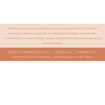
Kezeléseim során nem gyógyítok és nem diagnosztizálok. Az általam
alkalmazott eljárások alternatív és kiegészítő jellegűek, amelyek nem
helyettesítik az orvosi kezelést, csupán további támogatásul szolgálnak az
adott területen.
2023 © NAPRAFORGOSTUDIO.HU |
KEZDŐOLDAL
|
IMPRESSZUM
|
ADATKEZELÉSI TÁJÉKOZTATÓ
|
KINEZIOLÓGIAI ETIKAI KÓDEX