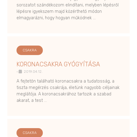
sorozatot szándékozom elindítani, melyben lépésről
lépésre igyekszem majd közérthető módon
elmagyarázni, hogy hogyan működnek …
CSAKRA
KORONACSAKRA GYÓGYÍTÁSA
•
2019.04.12.
A fejtetőn található koronacsakra a tudatosság, a
tiszta megérzés csakrája, életünk nagyobb céljainak
meglátója. A koronacsakrához tartozik a szabad
akarat, a test …
CSAKRA