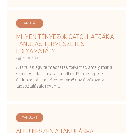
TANULÁS
MILYEN TÉNYEZŐK GÁTOLHATJÁK A
TANULÁS TERMÉSZETES
FOLYAMATÁT?
•
2018.10.17.
A tanulás egy természetes folyamat, amely már a
születésünk pillanatában elkezdődik és egész
életünkön át tart. A csecsemők az érzékszervi
tapasztalásaik révén …
TANULÁS
ÁLLJ KÉSZEN A TANULÁSRA!