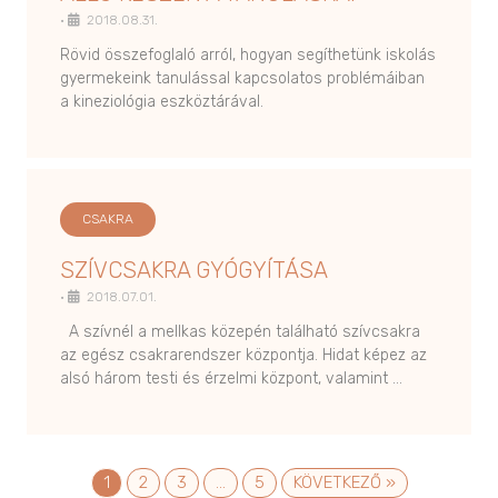
•
2018.08.31.
Rövid összefoglaló arról, hogyan segíthetünk iskolás
gyermekeink tanulással kapcsolatos problémáiban
a kineziológia eszköztárával.
CSAKRA
SZÍVCSAKRA GYÓGYÍTÁSA
•
2018.07.01.
A szívnél a mellkas közepén található szívcsakra
az egész csakrarendszer központja. Hidat képez az
alsó három testi és érzelmi központ, valamint …
1
2
3
…
5
KÖVETKEZŐ »