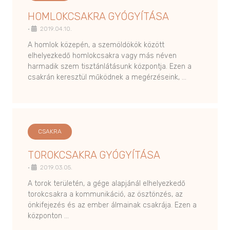
HOMLOKCSAKRA GYÓGYÍTÁSA
•
2019.04.10.
A homlok közepén, a szemöldökök között
elhelyezkedő homlokcsakra vagy más néven
harmadik szem tisztánlátásunk központja. Ezen a
csakrán keresztül működnek a megérzéseink, …
CSAKRA
TOROKCSAKRA GYÓGYÍTÁSA
•
2019.03.05.
A torok területén, a gége alapjánál elhelyezkedő
torokcsakra a kommunikáció, az ösztönzés, az
önkifejezés és az ember álmainak csakrája. Ezen a
központon …