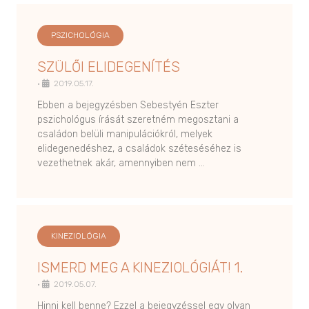
PSZICHOLÓGIA
SZÜLŐI ELIDEGENÍTÉS
•
2019.05.17.
Ebben a bejegyzésben Sebestyén Eszter
pszichológus írását szeretném megosztani a
családon belüli manipulációkról, melyek
elidegenedéshez, a családok széteséséhez is
vezethetnek akár, amennyiben nem …
KINEZIOLÓGIA
ISMERD MEG A KINEZIOLÓGIÁT! 1.
•
2019.05.07.
Hinni kell benne? Ezzel a bejegyzéssel egy olyan