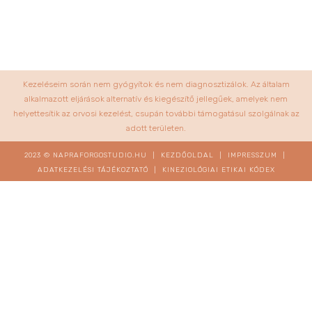
Kezeléseim során nem gyógyítok és nem diagnosztizálok. Az általam
alkalmazott eljárások alternatív és kiegészítő jellegűek, amelyek nem
helyettesítik az orvosi kezelést, csupán további támogatásul szolgálnak az
adott területen.
2023 © NAPRAFORGOSTUDIO.HU |
KEZDŐOLDAL
|
IMPRESSZUM
|
ADATKEZELÉSI TÁJÉKOZTATÓ
|
KINEZIOLÓGIAI ETIKAI KÓDEX