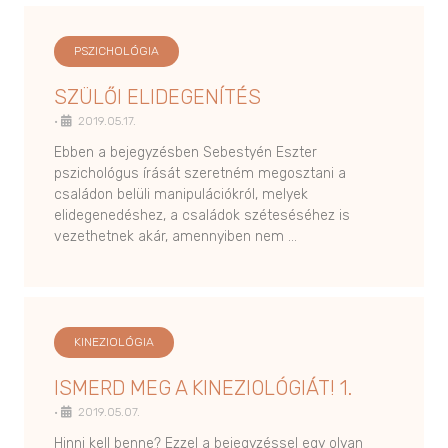
PSZICHOLÓGIA
SZÜLŐI ELIDEGENÍTÉS
•
2019.05.17.
Ebben a bejegyzésben Sebestyén Eszter
pszichológus írását szeretném megosztani a
családon belüli manipulációkról, melyek
elidegenedéshez, a családok széteséséhez is
vezethetnek akár, amennyiben nem …
KINEZIOLÓGIA
ISMERD MEG A KINEZIOLÓGIÁT! 1.
•
2019.05.07.
Hinni kell benne? Ezzel a bejegyzéssel egy olyan