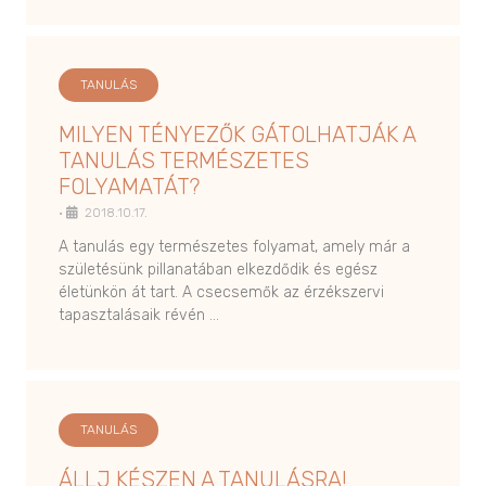
TANULÁS
MILYEN TÉNYEZŐK GÁTOLHATJÁK A
TANULÁS TERMÉSZETES
FOLYAMATÁT?
•
2018.10.17.
A tanulás egy természetes folyamat, amely már a
születésünk pillanatában elkezdődik és egész
életünkön át tart. A csecsemők az érzékszervi
tapasztalásaik révén …
TANULÁS
ÁLLJ KÉSZEN A TANULÁSRA!