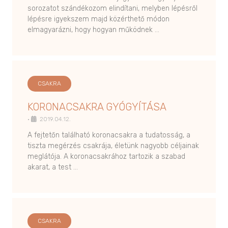
sorozatot szándékozom elindítani, melyben lépésről
lépésre igyekszem majd közérthető módon
elmagyarázni, hogy hogyan működnek …
CSAKRA
KORONACSAKRA GYÓGYÍTÁSA
•
2019.04.12.
A fejtetőn található koronacsakra a tudatosság, a
tiszta megérzés csakrája, életünk nagyobb céljainak
meglátója. A koronacsakrához tartozik a szabad
akarat, a test …
CSAKRA