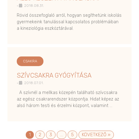
•
2018.08.31.
Rövid összefoglaló arról, hogyan segíthetünk iskolás
gyermekeink tanulással kapcsolatos problémáiban
a kineziológia eszköztárával.
CSAKRA
SZÍVCSAKRA GYÓGYÍTÁSA
•
2018.07.01.
A szívnél a mellkas közepén található szívcsakra
az egész csakrarendszer központja. Hidat képez az
alsó három testi és érzelmi központ, valamint …
1
2
3
…
5
KÖVETKEZŐ »