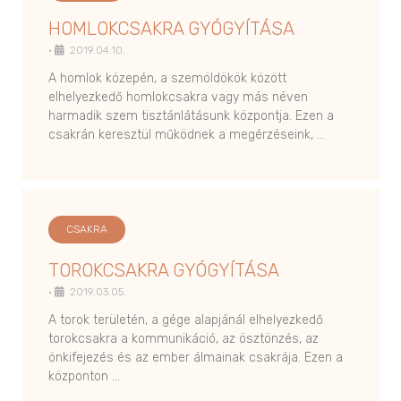
HOMLOKCSAKRA GYÓGYÍTÁSA
•
2019.04.10.
A homlok közepén, a szemöldökök között
elhelyezkedő homlokcsakra vagy más néven
harmadik szem tisztánlátásunk központja. Ezen a
csakrán keresztül működnek a megérzéseink, …
CSAKRA
TOROKCSAKRA GYÓGYÍTÁSA
•
2019.03.05.
A torok területén, a gége alapjánál elhelyezkedő
torokcsakra a kommunikáció, az ösztönzés, az
önkifejezés és az ember álmainak csakrája. Ezen a
központon …