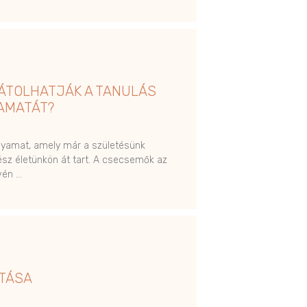
ÁTOLHATJÁK A TANULÁS
AMATÁT?
lyamat, amely már a születésünk
ész életünkön át tart. A csecsemők az
vén …
ÍTÁSA