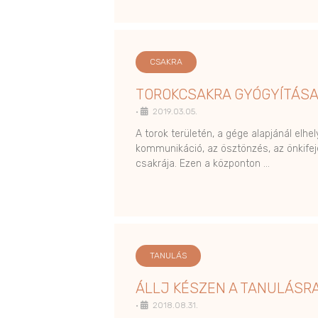
CSAKRA
TOROKCSAKRA GYÓGYÍTÁS
•
2019.03.05.
A torok területén, a gége alapjánál elh
kommunikáció, az ösztönzés, az önkife
csakrája. Ezen a központon …
TANULÁS
ÁLLJ KÉSZEN A TANULÁSRA
•
2018.08.31.