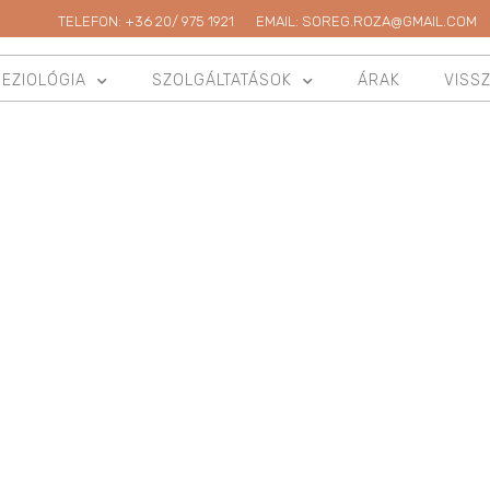
TELEFON: +36 20/ 975 1921
EMAIL: SOREG.ROZA@GMAIL.COM
NEZIOLÓGIA
SZOLGÁLTATÁSOK
ÁRAK
VISS