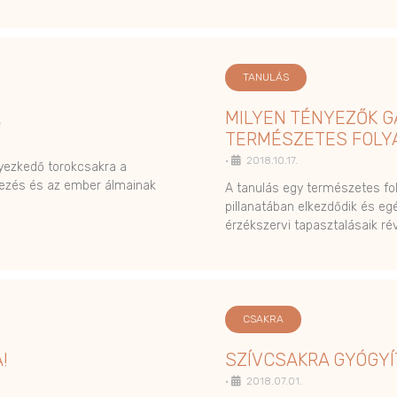
TANULÁS
A
MILYEN TÉNYEZŐK G
TERMÉSZETES FOLY
•
2018.10.17.
elyezkedő torokcsakra a
jezés és az ember álmainak
A tanulás egy természetes fo
pillanatában elkezdődik és eg
érzékszervi tapasztalásaik ré
CSAKRA
!
SZÍVCSAKRA GYÓGY
•
2018.07.01.