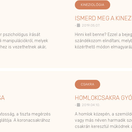
KINEZIOLÓGIA
ISMERD MEG A KINEZI
•
2019.05.07.
 pszichológus írását
Hinni kell benne? Ezzel a beje
i manipulációkról, melyek
szándékozom elindítani, mely
hez is vezethetnek akár,
közérthető módon elmagyará
CSAKRA
SA
HOMLOKCSAKRA GYÓ
•
2019.04.10.
datosság, a tiszta megérzés
A homlok közepén, a szemöld
glátója. A koronacsakrához
vagy más néven harmadik sze
csakrán keresztül működnek 