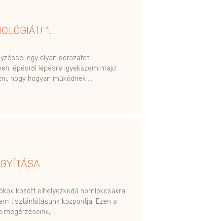
OLÓGIÁT! 1.
gyzéssel egy olyan sorozatot
ben lépésről lépésre igyekszem majd
zni, hogy hogyan működnek …
GYÍTÁSA
ökök között elhelyezkedő homlokcsakra
m tisztánlátásunk központja. Ezen a
a megérzéseink, …