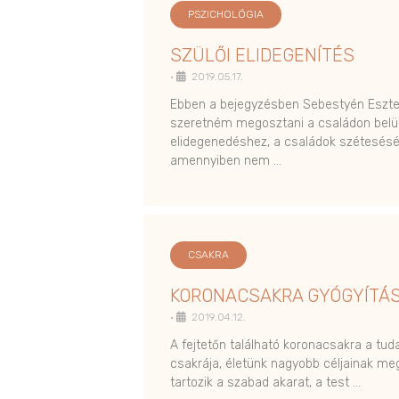
PSZICHOLÓGIA
SZÜLŐI ELIDEGENÍTÉS
•
2019.05.17.
Ebben a bejegyzésben Sebestyén Eszter
szeretném megosztani a családon belül
elidegenedéshez, a családok szétesésé
amennyiben nem …
CSAKRA
KORONACSAKRA GYÓGYÍTÁ
•
2019.04.12.
A fejtetőn található koronacsakra a tu
csakrája, életünk nagyobb céljainak me
tartozik a szabad akarat, a test …