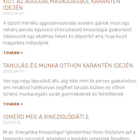
KIÚT AZ AGGODALMASKODÁSBÓL KARANTÉN
IDEJÉN
2020.04.07.
A túlzott mértékű aggodalmaskodás esetére ajánlok most egy
néhány perces egyszerű stresszkezelő kineziológiai gyakorlatot.
Válasszunk egy alkalmas helyet és időpontot arra, hogy kicsit
magunkba mélyedjünk
TOVÁBB »
TANULÁS ÉS MUNKA OTTHON KARANTÉN IDEJÉN
2020.04.07.
Van egy négy lépcsőből álló, alig több mint tíz perces gyakorlatsor,
ami rendkívül hatékonyan segíthet tanulás közben és otthon
történő munkavégzés során gyermekeknek és felnőtteknek
TOVÁBB »
ISMERD MEG A KINEZIOLÓGIÁT! 2.
2019.07.15.
Mi az Energetikai Kineziológia? Ígéretemhez híven folytatom azt a
bejegyzés sorozatot, amelyben a legújabb ismeretek fényében