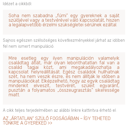
Idézet a cikkből:
Soha nem szabadna „fúrni” egy gyereknek a saját
szülőjével vagy a testvérével való kapcsolatát, hiszen
a legalapvetőbb érzelmi szükségletei sérülnek ezáltal.
Sajnos egészen szélsőséges következményekkel járhat az időben
fel nem ismert manipuláció:
Mire esetleg egy ilyen manipuláción valamelyik
családtag átlát, már olyan lebonthatatlan fal van a
család tagjai közt, ami megakadályozhatja a
kapcsolat helyreállítását. Egész családok hullhatnak
szét, ha nem veszik észre, és nem állítják le időben a
manipulációkat. Elképzelhető, hogy az egyik családtag
mindenkit elveszít, testvérét, szüleit egyaránt,
pusztán a folyamatos „összeugrasztás” sikeressége
miatt.
A cikk teljes terjedelmében az alábbi linkre kattintva érhető el:
AZ „ÁRTATLAN” SZÜLŐ FOGSÁGÁBAN – ÍGY TEHETED
TÖNKRE A GYEREKED >>