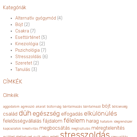
Kategóriák
Alternatív gyógymód
(4)
Böjt
(2)
Csakra
(7)
Esettörténet
(5)
Kineziológia
(2)
Pszichológia
(7)
Stresszoldás
(6)
Szeretet
(2)
Tanulás
(3)
CÍMKÉK
Címkék
böjt
aggodalom
agresszió
akarat
biztonság
bántalmazás
bántalmazó
bölcsesség
düh
egészség
elkülönülés
család
elfogadás
félelem
felelősségvállalás
fájdalom
harag
hatalom
idegrendszer
megbocsátás
méregtelenítés
kapcsolatok
kreativitás
megtisztulás
stresszoldás
múltbeli élethelyzet
nyílt
pénz
rejtett
szexualitás