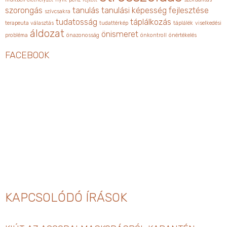
szorongás
tanulás
tanulási képesség fejlesztése
szívcsakra
tudatosság
táplálkozás
terapeuta választás
tudattérkép
táplálék
viselkedési
áldozat
önismeret
probléma
önazonosság
önkontroll
önértékelés
FACEBOOK
KAPCSOLÓDÓ ÍRÁSOK