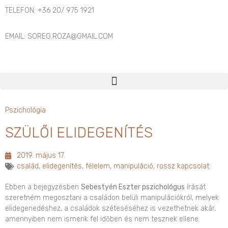
TELEFON: +36 20/ 975 1921
EMAIL: SOREG.ROZA@GMAIL.COM
Pszichológia
SZÜLŐI ELIDEGENÍTÉS
2019. május 17.
család
,
elidegenítés
,
félelem
,
manipuláció
,
rossz kapcsolat
Ebben a bejegyzésben
Sebestyén Eszter pszichológus
írását
szeretném megosztani a családon belüli manipulációkról, melyek
elidegenedéshez, a családok széteséséhez is vezethetnek akár,
amennyiben nem ismerik fel időben és nem tesznek ellene.