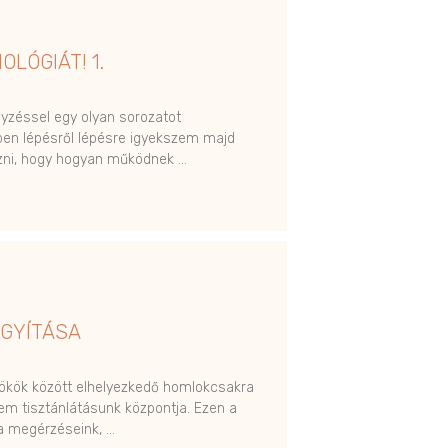
OLÓGIÁT! 1.
gyzéssel egy olyan sorozatot
ben lépésről lépésre igyekszem majd
zni, hogy hogyan működnek …
GYÍTÁSA
ökök között elhelyezkedő homlokcsakra
m tisztánlátásunk központja. Ezen a
a megérzéseink, …