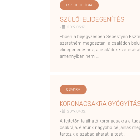
PSZICHOLÓGIA
SZÜLŐI ELIDEGENÍTÉS
•
2019.05.17.
Ebben a bejegyzésben Sebestyén Eszter
szeretném megosztani a családon belül
elidegenedéshez, a családok szétesésé
amennyiben nem …
CSAKRA
KORONACSAKRA GYÓGYÍTÁ
•
2019.04.12.
A fejtetőn található koronacsakra a tu
csakrája, életünk nagyobb céljainak me
tartozik a szabad akarat, a test …