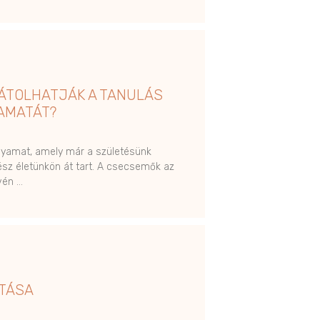
ÁTOLHATJÁK A TANULÁS
AMATÁT?
lyamat, amely már a születésünk
ész életünkön át tart. A csecsemők az
vén …
ÍTÁSA