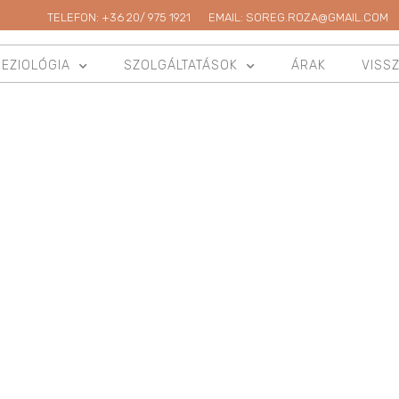
TELEFON: +36 20/ 975 1921
EMAIL: SOREG.ROZA@GMAIL.COM
NEZIOLÓGIA
SZOLGÁLTATÁSOK
ÁRAK
VISS