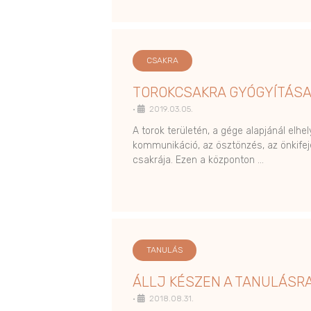
CSAKRA
TOROKCSAKRA GYÓGYÍTÁS
•
2019.03.05.
A torok területén, a gége alapjánál elh
kommunikáció, az ösztönzés, az önkife
csakrája. Ezen a központon …
TANULÁS
ÁLLJ KÉSZEN A TANULÁSRA
•
2018.08.31.