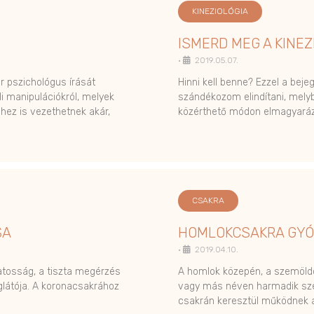
KINEZIOLÓGIA
ISMERD MEG A KINEZI
•
2019.05.07.
 pszichológus írását
Hinni kell benne? Ezzel a beje
i manipulációkról, melyek
szándékozom elindítani, mely
hez is vezethetnek akár,
közérthető módon elmagyará
CSAKRA
SA
HOMLOKCSAKRA GYÓ
•
2019.04.10.
datosság, a tiszta megérzés
A homlok közepén, a szemöld
glátója. A koronacsakrához
vagy más néven harmadik sze
csakrán keresztül működnek 