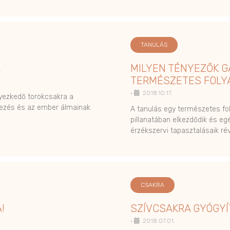
TANULÁS
A
MILYEN TÉNYEZŐK G
TERMÉSZETES FOLY
•
2018.10.17.
elyezkedő torokcsakra a
jezés és az ember álmainak
A tanulás egy természetes fo
pillanatában elkezdődik és eg
érzékszervi tapasztalásaik ré
CSAKRA
!
SZÍVCSAKRA GYÓGY
•
2018.07.01.