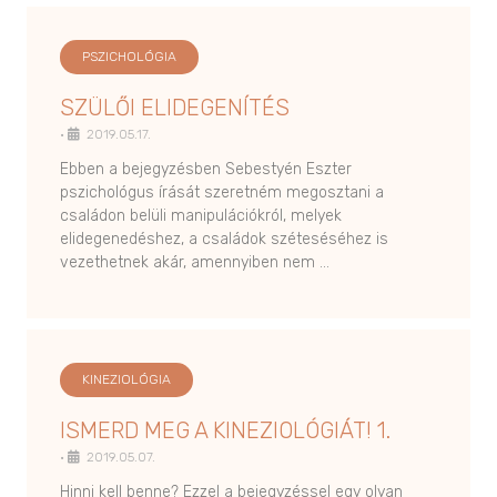
PSZICHOLÓGIA
SZÜLŐI ELIDEGENÍTÉS
•
2019.05.17.
Ebben a bejegyzésben Sebestyén Eszter
pszichológus írását szeretném megosztani a
családon belüli manipulációkról, melyek
elidegenedéshez, a családok széteséséhez is
vezethetnek akár, amennyiben nem …
KINEZIOLÓGIA
ISMERD MEG A KINEZIOLÓGIÁT! 1.
•
2019.05.07.
Hinni kell benne? Ezzel a bejegyzéssel egy olyan