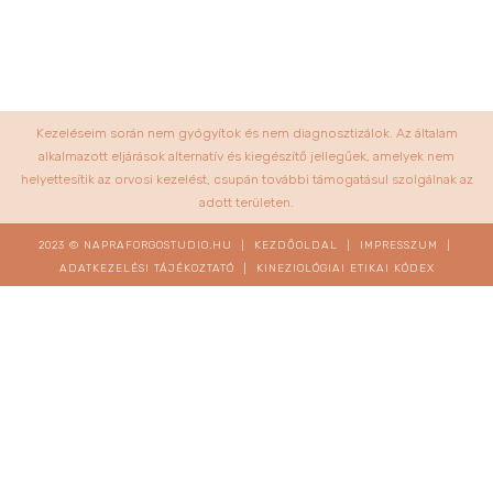
Kezeléseim során nem gyógyítok és nem diagnosztizálok. Az általam
alkalmazott eljárások alternatív és kiegészítő jellegűek, amelyek nem
helyettesítik az orvosi kezelést, csupán további támogatásul szolgálnak az
adott területen.
2023 © NAPRAFORGOSTUDIO.HU |
KEZDŐOLDAL
|
IMPRESSZUM
|
ADATKEZELÉSI TÁJÉKOZTATÓ
|
KINEZIOLÓGIAI ETIKAI KÓDEX