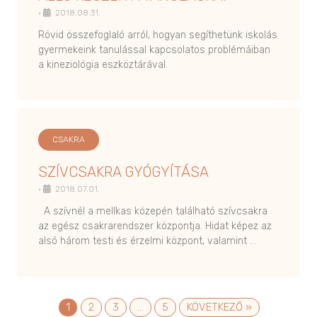
•
2018.08.31.
Rövid összefoglaló arról, hogyan segíthetünk iskolás
gyermekeink tanulással kapcsolatos problémáiban
a kineziológia eszköztárával.
CSAKRA
SZÍVCSAKRA GYÓGYÍTÁSA
•
2018.07.01.
A szívnél a mellkas közepén található szívcsakra
az egész csakrarendszer központja. Hidat képez az
alsó három testi és érzelmi központ, valamint …
1
2
3
…
5
KÖVETKEZŐ »