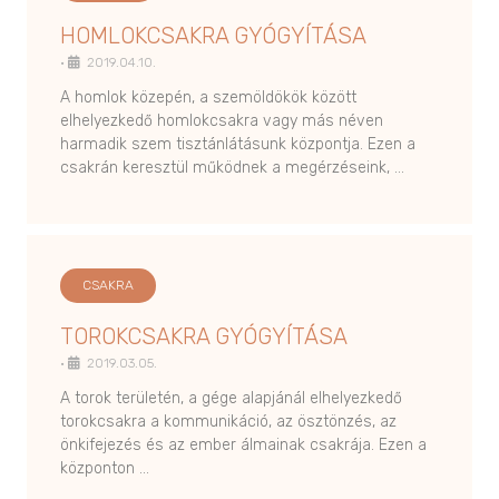
HOMLOKCSAKRA GYÓGYÍTÁSA
•
2019.04.10.
A homlok közepén, a szemöldökök között
elhelyezkedő homlokcsakra vagy más néven
harmadik szem tisztánlátásunk központja. Ezen a
csakrán keresztül működnek a megérzéseink, …
CSAKRA
TOROKCSAKRA GYÓGYÍTÁSA
•
2019.03.05.
A torok területén, a gége alapjánál elhelyezkedő
torokcsakra a kommunikáció, az ösztönzés, az
önkifejezés és az ember álmainak csakrája. Ezen a
központon …