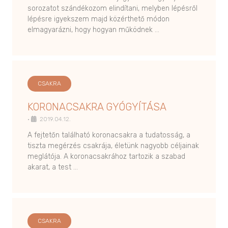
sorozatot szándékozom elindítani, melyben lépésről
lépésre igyekszem majd közérthető módon
elmagyarázni, hogy hogyan működnek …
CSAKRA
KORONACSAKRA GYÓGYÍTÁSA
•
2019.04.12.
A fejtetőn található koronacsakra a tudatosság, a
tiszta megérzés csakrája, életünk nagyobb céljainak
meglátója. A koronacsakrához tartozik a szabad
akarat, a test …
CSAKRA