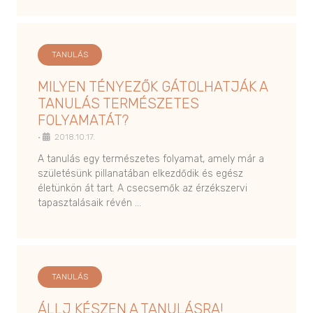
TANULÁS
MILYEN TÉNYEZŐK GÁTOLHATJÁK A
TANULÁS TERMÉSZETES
FOLYAMATÁT?
•
2018.10.17.
A tanulás egy természetes folyamat, amely már a
születésünk pillanatában elkezdődik és egész
életünkön át tart. A csecsemők az érzékszervi
tapasztalásaik révén …
TANULÁS
ÁLLJ KÉSZEN A TANULÁSRA!