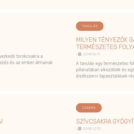
TANULÁS
A
MILYEN TÉNYEZŐK G
TERMÉSZETES FOLY
•
2018.10.17.
elyezkedő torokcsakra a
jezés és az ember álmainak
A tanulás egy természetes fo
pillanatában elkezdődik és eg
érzékszervi tapasztalásaik ré
CSAKRA
!
SZÍVCSAKRA GYÓGY
•
2018.07.01.