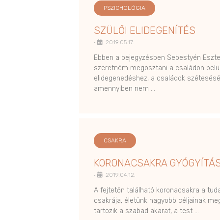
PSZICHOLÓGIA
SZÜLŐI ELIDEGENÍTÉS
•
2019.05.17.
Ebben a bejegyzésben Sebestyén Eszter
szeretném megosztani a családon belül
elidegenedéshez, a családok szétesésé
amennyiben nem …
CSAKRA
KORONACSAKRA GYÓGYÍTÁ
•
2019.04.12.
A fejtetőn található koronacsakra a tu
csakrája, életünk nagyobb céljainak me
tartozik a szabad akarat, a test …