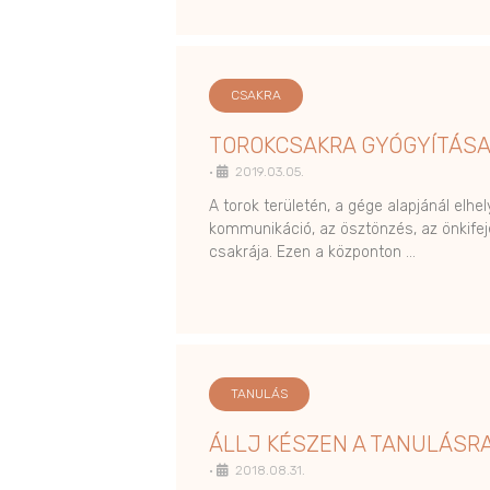
CSAKRA
TOROKCSAKRA GYÓGYÍTÁS
•
2019.03.05.
A torok területén, a gége alapjánál elh
kommunikáció, az ösztönzés, az önkife
csakrája. Ezen a központon …
TANULÁS
ÁLLJ KÉSZEN A TANULÁSRA
•
2018.08.31.