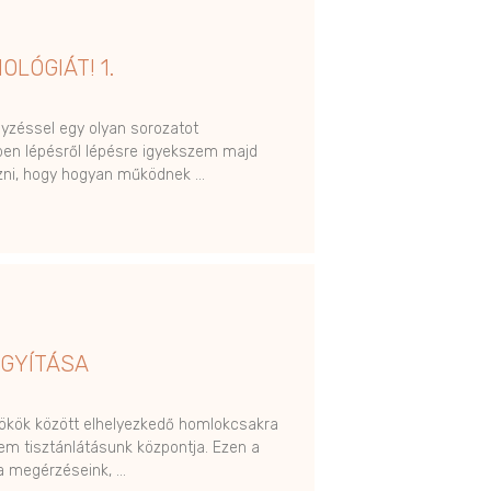
OLÓGIÁT! 1.
gyzéssel egy olyan sorozatot
ben lépésről lépésre igyekszem majd
zni, hogy hogyan működnek …
GYÍTÁSA
ökök között elhelyezkedő homlokcsakra
m tisztánlátásunk központja. Ezen a
a megérzéseink, …