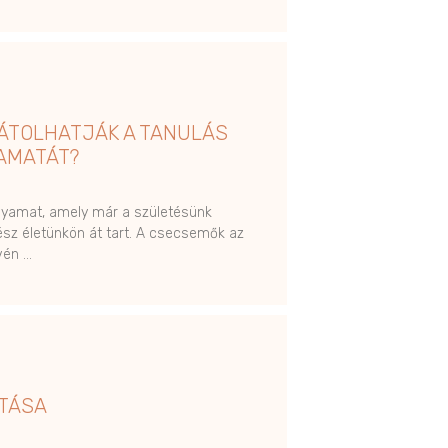
ÁTOLHATJÁK A TANULÁS
AMATÁT?
lyamat, amely már a születésünk
ész életünkön át tart. A csecsemők az
vén …
ÍTÁSA