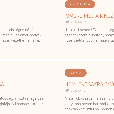
KINEZIOLÓGIA
ISMERD MEG A KINEZI
•
2019.05.07.
 pszichológus írását
Hinni kell benne? Ezzel a beje
i manipulációkról, melyek
szándékozom elindítani, mely
hez is vezethetnek akár,
közérthető módon elmagyará
CSAKRA
SA
HOMLOKCSAKRA GYÓ
•
2019.04.10.
datosság, a tiszta megérzés
A homlok közepén, a szemöld
glátója. A koronacsakrához
vagy más néven harmadik sze
csakrán keresztül működnek 