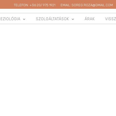
TELEFON: +36 20/ 975 1921
EMAIL: SOREG.ROZA@GMAIL.COM
NEZIOLÓGIA
SZOLGÁLTATÁSOK
ÁRAK
VISS