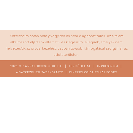
Kezeléseim során nem gyógyítok és nem diagnosztizálok. Az általam
alkalmazott eljárások alternatív és kiegészítő jellegűek, amelyek nem
helyettesítik az orvosi kezelést, csupán további támogatásul szolgálnak az
adott területen.
2023 © NAPRAFORGOSTUDIO.HU |
KEZDŐOLDAL
|
IMPRESSZUM
|
ADATKEZELÉSI TÁJÉKOZTATÓ
|
KINEZIOLÓGIAI ETIKAI KÓDEX