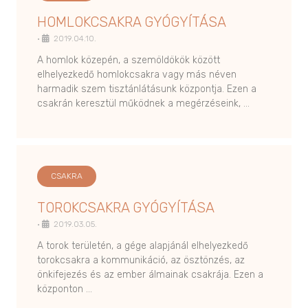
HOMLOKCSAKRA GYÓGYÍTÁSA
•
2019.04.10.
A homlok közepén, a szemöldökök között
elhelyezkedő homlokcsakra vagy más néven
harmadik szem tisztánlátásunk központja. Ezen a
csakrán keresztül működnek a megérzéseink, …
CSAKRA
TOROKCSAKRA GYÓGYÍTÁSA
•
2019.03.05.
A torok területén, a gége alapjánál elhelyezkedő
torokcsakra a kommunikáció, az ösztönzés, az
önkifejezés és az ember álmainak csakrája. Ezen a
központon …