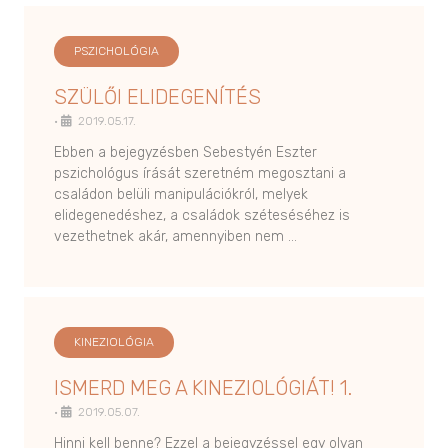
PSZICHOLÓGIA
SZÜLŐI ELIDEGENÍTÉS
•
2019.05.17.
Ebben a bejegyzésben Sebestyén Eszter
pszichológus írását szeretném megosztani a
családon belüli manipulációkról, melyek
elidegenedéshez, a családok széteséséhez is
vezethetnek akár, amennyiben nem …
KINEZIOLÓGIA
ISMERD MEG A KINEZIOLÓGIÁT! 1.
•
2019.05.07.
Hinni kell benne? Ezzel a bejegyzéssel egy olyan