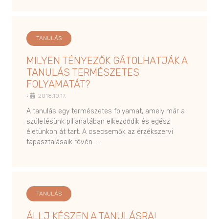
TANULÁS
MILYEN TÉNYEZŐK GÁTOLHATJÁK A
TANULÁS TERMÉSZETES
FOLYAMATÁT?
•
2018.10.17.
A tanulás egy természetes folyamat, amely már a
születésünk pillanatában elkezdődik és egész
életünkön át tart. A csecsemők az érzékszervi
tapasztalásaik révén …
TANULÁS
ÁLLJ KÉSZEN A TANULÁSRA!