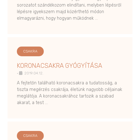
sorozatot szándékozom elindítani, melyben lépésről
lépésre igyekszem majd közérthető módon
elmagyarázni, hogy hogyan működnek …
CSAKRA
KORONACSAKRA GYÓGYÍTÁSA
•
2019.04.12.
A fejtetőn található koronacsakra a tudatosság, a
tiszta megérzés csakrája, életünk nagyobb céljainak
meglátója. A koronacsakrához tartozik a szabad
akarat, a test …
CSAKRA