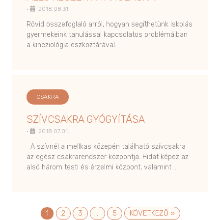
•
2018.08.31.
Rövid összefoglaló arról, hogyan segíthetünk iskolás
gyermekeink tanulással kapcsolatos problémáiban
a kineziológia eszköztárával.
CSAKRA
SZÍVCSAKRA GYÓGYÍTÁSA
•
2018.07.01.
A szívnél a mellkas közepén található szívcsakra
az egész csakrarendszer központja. Hidat képez az
alsó három testi és érzelmi központ, valamint …
1
2
3
…
5
KÖVETKEZŐ »