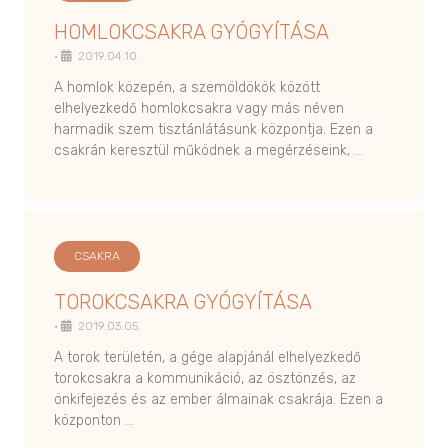
HOMLOKCSAKRA GYÓGYÍTÁSA
•
2019.04.10.
A homlok közepén, a szemöldökök között
elhelyezkedő homlokcsakra vagy más néven
harmadik szem tisztánlátásunk központja. Ezen a
csakrán keresztül működnek a megérzéseink, …
CSAKRA
TOROKCSAKRA GYÓGYÍTÁSA
•
2019.03.05.
A torok területén, a gége alapjánál elhelyezkedő
torokcsakra a kommunikáció, az ösztönzés, az
önkifejezés és az ember álmainak csakrája. Ezen a
központon …