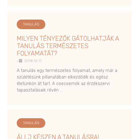
TANULÁS
MILYEN TÉNYEZŐK GÁTOLHATJÁK A
TANULÁS TERMÉSZETES
FOLYAMATÁT?
•
2018.10.17.
A tanulás egy természetes folyamat, amely már a
születésünk pillanatában elkezdődik és egész
életünkön át tart. A csecsemők az érzékszervi
tapasztalásaik révén …
TANULÁS
ÁLLJ KÉSZEN A TANULÁSRA!