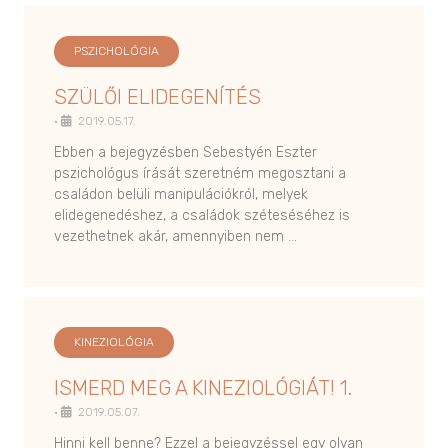
PSZICHOLÓGIA
SZÜLŐI ELIDEGENÍTÉS
•
2019.05.17.
Ebben a bejegyzésben Sebestyén Eszter
pszichológus írását szeretném megosztani a
családon belüli manipulációkról, melyek
elidegenedéshez, a családok széteséséhez is
vezethetnek akár, amennyiben nem …
KINEZIOLÓGIA
ISMERD MEG A KINEZIOLÓGIÁT! 1.
•
2019.05.07.
Hinni kell benne? Ezzel a bejegyzéssel egy olyan