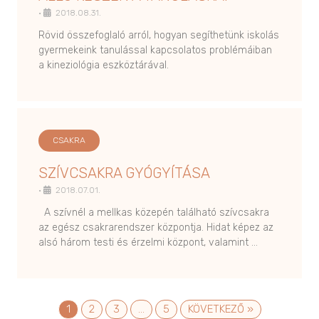
•
2018.08.31.
Rövid összefoglaló arról, hogyan segíthetünk iskolás
gyermekeink tanulással kapcsolatos problémáiban
a kineziológia eszköztárával.
CSAKRA
SZÍVCSAKRA GYÓGYÍTÁSA
•
2018.07.01.
A szívnél a mellkas közepén található szívcsakra
az egész csakrarendszer központja. Hidat képez az
alsó három testi és érzelmi központ, valamint …
1
2
3
…
5
KÖVETKEZŐ »