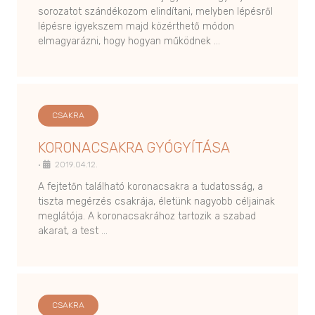
sorozatot szándékozom elindítani, melyben lépésről
lépésre igyekszem majd közérthető módon
elmagyarázni, hogy hogyan működnek …
CSAKRA
KORONACSAKRA GYÓGYÍTÁSA
•
2019.04.12.
A fejtetőn található koronacsakra a tudatosság, a
tiszta megérzés csakrája, életünk nagyobb céljainak
meglátója. A koronacsakrához tartozik a szabad
akarat, a test …
CSAKRA