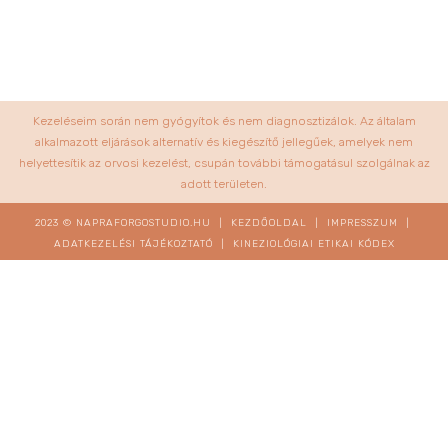
Kezeléseim során nem gyógyítok és nem diagnosztizálok. Az általam
alkalmazott eljárások alternatív és kiegészítő jellegűek, amelyek nem
helyettesítik az orvosi kezelést, csupán további támogatásul szolgálnak az
adott területen.
2023 © NAPRAFORGOSTUDIO.HU |
KEZDŐOLDAL
|
IMPRESSZUM
|
ADATKEZELÉSI TÁJÉKOZTATÓ
|
KINEZIOLÓGIAI ETIKAI KÓDEX