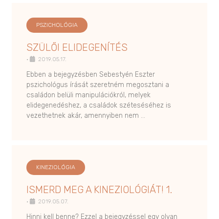
PSZICHOLÓGIA
SZÜLŐI ELIDEGENÍTÉS
•
2019.05.17.
Ebben a bejegyzésben Sebestyén Eszter
pszichológus írását szeretném megosztani a
családon belüli manipulációkról, melyek
elidegenedéshez, a családok széteséséhez is
vezethetnek akár, amennyiben nem …
KINEZIOLÓGIA
ISMERD MEG A KINEZIOLÓGIÁT! 1.
•
2019.05.07.
Hinni kell benne? Ezzel a bejegyzéssel egy olyan