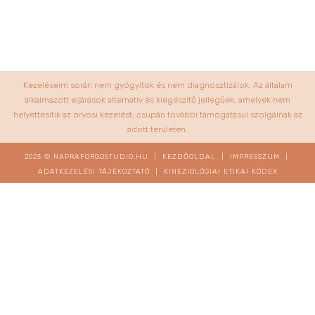
Kezeléseim során nem gyógyítok és nem diagnosztizálok. Az általam
alkalmazott eljárások alternatív és kiegészítő jellegűek, amelyek nem
helyettesítik az orvosi kezelést, csupán további támogatásul szolgálnak az
adott területen.
2023 © NAPRAFORGOSTUDIO.HU |
KEZDŐOLDAL
|
IMPRESSZUM
|
ADATKEZELÉSI TÁJÉKOZTATÓ
|
KINEZIOLÓGIAI ETIKAI KÓDEX