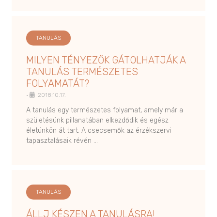
TANULÁS
MILYEN TÉNYEZŐK GÁTOLHATJÁK A
TANULÁS TERMÉSZETES
FOLYAMATÁT?
•
2018.10.17.
A tanulás egy természetes folyamat, amely már a
születésünk pillanatában elkezdődik és egész
életünkön át tart. A csecsemők az érzékszervi
tapasztalásaik révén …
TANULÁS
ÁLLJ KÉSZEN A TANULÁSRA!