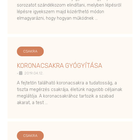
sorozatot szándékozom elindítani, melyben lépésről
lépésre igyekszem majd közérthető módon
elmagyarázni, hogy hogyan működnek …
CSAKRA
KORONACSAKRA GYÓGYÍTÁSA
•
2019.04.12.
A fejtetőn található koronacsakra a tudatosság, a
tiszta megérzés csakrája, életünk nagyobb céljainak
meglátója. A koronacsakrához tartozik a szabad
akarat, a test …
CSAKRA