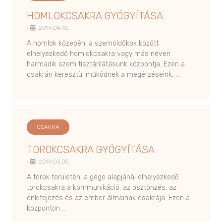
HOMLOKCSAKRA GYÓGYÍTÁSA
•
2019.04.10.
A homlok közepén, a szemöldökök között
elhelyezkedő homlokcsakra vagy más néven
harmadik szem tisztánlátásunk központja. Ezen a
csakrán keresztül működnek a megérzéseink, …
CSAKRA
TOROKCSAKRA GYÓGYÍTÁSA
•
2019.03.05.
A torok területén, a gége alapjánál elhelyezkedő
torokcsakra a kommunikáció, az ösztönzés, az
önkifejezés és az ember álmainak csakrája. Ezen a
központon …