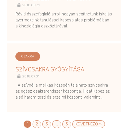
•
2018.08.31.
Rövid összefoglaló arról, hogyan segíthetünk iskolás
gyermekeink tanulással kapcsolatos problémáiban
a kineziológia eszköztárával.
CSAKRA
SZÍVCSAKRA GYÓGYÍTÁSA
•
2018.07.01.
A szívnél a mellkas közepén található szívcsakra
az egész csakrarendszer központja. Hidat képez az
alsó három testi és érzelmi központ, valamint …
1
2
3
…
5
KÖVETKEZŐ »