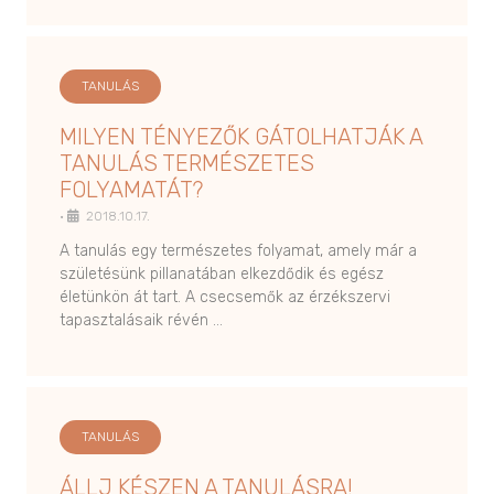
TANULÁS
MILYEN TÉNYEZŐK GÁTOLHATJÁK A
TANULÁS TERMÉSZETES
FOLYAMATÁT?
•
2018.10.17.
A tanulás egy természetes folyamat, amely már a
születésünk pillanatában elkezdődik és egész
életünkön át tart. A csecsemők az érzékszervi
tapasztalásaik révén …
TANULÁS
ÁLLJ KÉSZEN A TANULÁSRA!