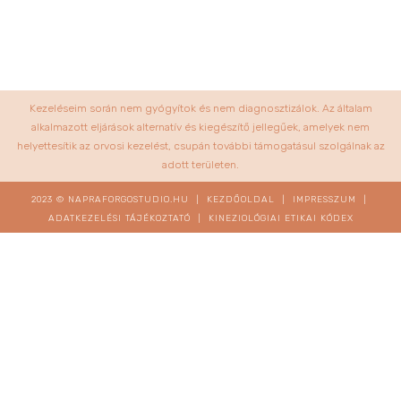
Kezeléseim során nem gyógyítok és nem diagnosztizálok. Az általam
alkalmazott eljárások alternatív és kiegészítő jellegűek, amelyek nem
helyettesítik az orvosi kezelést, csupán további támogatásul szolgálnak az
adott területen.
2023 © NAPRAFORGOSTUDIO.HU |
KEZDŐOLDAL
|
IMPRESSZUM
|
ADATKEZELÉSI TÁJÉKOZTATÓ
|
KINEZIOLÓGIAI ETIKAI KÓDEX