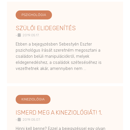
PSZICHOLÓGIA
SZÜLŐI ELIDEGENÍTÉS
•
2019.05.17.
Ebben a bejegyzésben Sebestyén Eszter
pszichológus írását szeretném megosztani a
családon belüli manipulációkról, melyek
elidegenedéshez, a családok széteséséhez is
vezethetnek akár, amennyiben nem …
KINEZIOLÓGIA
ISMERD MEG A KINEZIOLÓGIÁT! 1.
•
2019.05.07.
Hinni kell benne? Ezzel a bejegyzéssel egy olyan