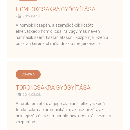
HOMLOKCSAKRA GYÓGYÍTÁSA
•
2019.04.10.
A homlok közepén, a szemöldökök között
elhelyezkedő homlokcsakra vagy más néven
harmadik szem tisztánlátásunk központja. Ezen a
csakrán keresztül működnek a megérzéseink, …
CSAKRA
TOROKCSAKRA GYÓGYÍTÁSA
•
2019.03.05.
A torok területén, a gége alapjánál elhelyezkedő
torokcsakra a kommunikáció, az ösztönzés, az
önkifejezés és az ember álmainak csakrája. Ezen a
központon …