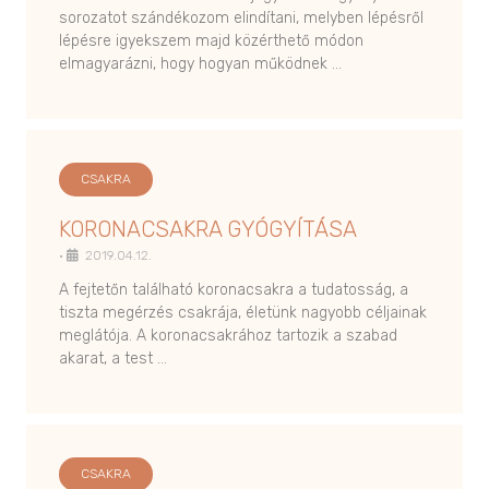
sorozatot szándékozom elindítani, melyben lépésről
lépésre igyekszem majd közérthető módon
elmagyarázni, hogy hogyan működnek …
CSAKRA
KORONACSAKRA GYÓGYÍTÁSA
•
2019.04.12.
A fejtetőn található koronacsakra a tudatosság, a
tiszta megérzés csakrája, életünk nagyobb céljainak
meglátója. A koronacsakrához tartozik a szabad
akarat, a test …
CSAKRA