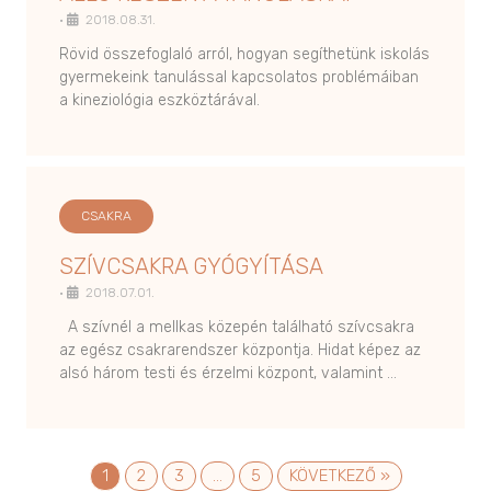
•
2018.08.31.
Rövid összefoglaló arról, hogyan segíthetünk iskolás
gyermekeink tanulással kapcsolatos problémáiban
a kineziológia eszköztárával.
CSAKRA
SZÍVCSAKRA GYÓGYÍTÁSA
•
2018.07.01.
A szívnél a mellkas közepén található szívcsakra
az egész csakrarendszer központja. Hidat képez az
alsó három testi és érzelmi központ, valamint …
1
2
3
…
5
KÖVETKEZŐ »