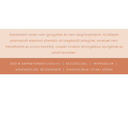
Kezeléseim során nem gyógyítok és nem diagnosztizálok. Az általam
alkalmazott eljárások alternatív és kiegészítő jellegűek, amelyek nem
helyettesítik az orvosi kezelést, csupán további támogatásul szolgálnak az
adott területen.
2023 © NAPRAFORGOSTUDIO.HU |
KEZDŐOLDAL
|
IMPRESSZUM
|
ADATKEZELÉSI TÁJÉKOZTATÓ
|
KINEZIOLÓGIAI ETIKAI KÓDEX