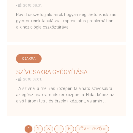
•
2018.08.31.
Rövid összefoglaló arról, hogyan segíthetünk iskolás
gyermekeink tanulással kapcsolatos problémáiban
a kineziológia eszköztárával.
CSAKRA
SZÍVCSAKRA GYÓGYÍTÁSA
•
2018.07.01.
A szívnél a mellkas közepén található szívcsakra
az egész csakrarendszer központja. Hidat képez az
alsó három testi és érzelmi központ, valamint …
1
2
3
…
5
KÖVETKEZŐ »