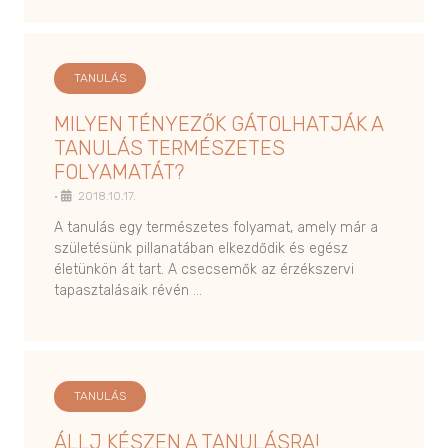
TANULÁS
MILYEN TÉNYEZŐK GÁTOLHATJÁK A
TANULÁS TERMÉSZETES
FOLYAMATÁT?
•
2018.10.17.
A tanulás egy természetes folyamat, amely már a
születésünk pillanatában elkezdődik és egész
életünkön át tart. A csecsemők az érzékszervi
tapasztalásaik révén …
TANULÁS
ÁLLJ KÉSZEN A TANULÁSRA!