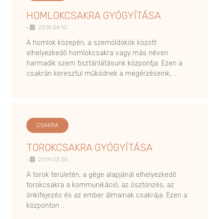
HOMLOKCSAKRA GYÓGYÍTÁSA
•
2019.04.10.
A homlok közepén, a szemöldökök között
elhelyezkedő homlokcsakra vagy más néven
harmadik szem tisztánlátásunk központja. Ezen a
csakrán keresztül működnek a megérzéseink, …
CSAKRA
TOROKCSAKRA GYÓGYÍTÁSA
•
2019.03.05.
A torok területén, a gége alapjánál elhelyezkedő
torokcsakra a kommunikáció, az ösztönzés, az
önkifejezés és az ember álmainak csakrája. Ezen a
központon …