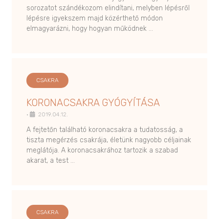
sorozatot szándékozom elindítani, melyben lépésről
lépésre igyekszem majd közérthető módon
elmagyarázni, hogy hogyan működnek …
CSAKRA
KORONACSAKRA GYÓGYÍTÁSA
•
2019.04.12.
A fejtetőn található koronacsakra a tudatosság, a
tiszta megérzés csakrája, életünk nagyobb céljainak
meglátója. A koronacsakrához tartozik a szabad
akarat, a test …
CSAKRA