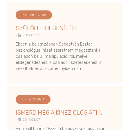
PSZICHOLÓGIA
SZÜLŐI ELIDEGENÍTÉS
•
2019.05.17.
Ebben a bejegyzésben Sebestyén Eszter
pszichológus írását szeretném megosztani a
családon belüli manipulációkról, melyek
elidegenedéshez, a családok széteséséhez is
vezethetnek akár, amennyiben nem …
KINEZIOLÓGIA
ISMERD MEG A KINEZIOLÓGIÁT! 1.
•
2019.05.07.
Hinni kell benne? Ezzel a bejegyzéssel egy olyan