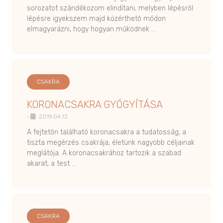
sorozatot szándékozom elindítani, melyben lépésről
lépésre igyekszem majd közérthető módon
elmagyarázni, hogy hogyan működnek …
CSAKRA
KORONACSAKRA GYÓGYÍTÁSA
•
2019.04.12.
A fejtetőn található koronacsakra a tudatosság, a
tiszta megérzés csakrája, életünk nagyobb céljainak
meglátója. A koronacsakrához tartozik a szabad
akarat, a test …
CSAKRA