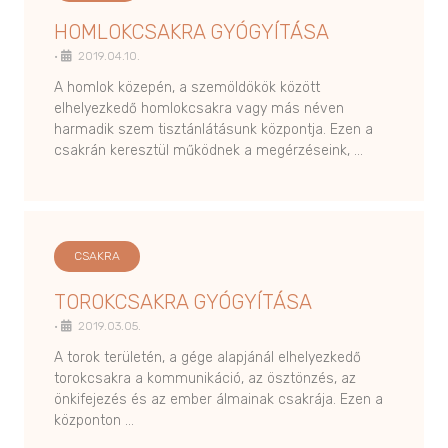
HOMLOKCSAKRA GYÓGYÍTÁSA
•
2019.04.10.
A homlok közepén, a szemöldökök között
elhelyezkedő homlokcsakra vagy más néven
harmadik szem tisztánlátásunk központja. Ezen a
csakrán keresztül működnek a megérzéseink, …
CSAKRA
TOROKCSAKRA GYÓGYÍTÁSA
•
2019.03.05.
A torok területén, a gége alapjánál elhelyezkedő
torokcsakra a kommunikáció, az ösztönzés, az
önkifejezés és az ember álmainak csakrája. Ezen a
központon …