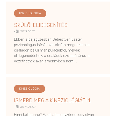
PSZICHOLÓGIA
SZÜLŐI ELIDEGENÍTÉS
•
2019.05.17.
Ebben a bejegyzésben Sebestyén Eszter
pszichológus írását szeretném megosztani a
családon belüli manipulációkról, melyek
elidegenedéshez, a családok széteséséhez is
vezethetnek akár, amennyiben nem …
KINEZIOLÓGIA
ISMERD MEG A KINEZIOLÓGIÁT! 1.
•
2019.05.07.
Hinni kell benne? Ezzel a bejegyzéssel egy olyan