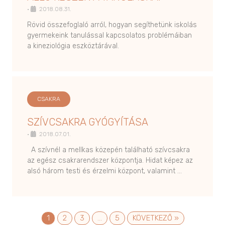
•
2018.08.31.
Rövid összefoglaló arról, hogyan segíthetünk iskolás
gyermekeink tanulással kapcsolatos problémáiban
a kineziológia eszköztárával.
CSAKRA
SZÍVCSAKRA GYÓGYÍTÁSA
•
2018.07.01.
A szívnél a mellkas közepén található szívcsakra
az egész csakrarendszer központja. Hidat képez az
alsó három testi és érzelmi központ, valamint …
1
2
3
…
5
KÖVETKEZŐ »