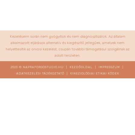
Kezeléseim során nem gyógyítok és nem diagnosztizálok. Az általam
alkalmazott eljárások alternatív és kiegészítő jellegűek, amelyek nem
helyettesítik az orvosi kezelést, csupán további támogatásul szolgálnak az
adott területen.
2023 © NAPRAFORGOSTUDIO.HU |
KEZDŐOLDAL
|
IMPRESSZUM
|
ADATKEZELÉSI TÁJÉKOZTATÓ
|
KINEZIOLÓGIAI ETIKAI KÓDEX