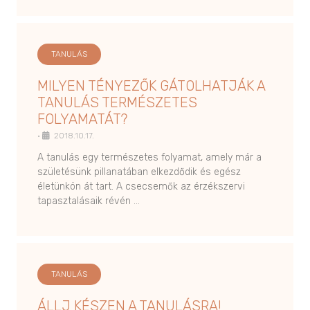
TANULÁS
MILYEN TÉNYEZŐK GÁTOLHATJÁK A
TANULÁS TERMÉSZETES
FOLYAMATÁT?
•
2018.10.17.
A tanulás egy természetes folyamat, amely már a
születésünk pillanatában elkezdődik és egész
életünkön át tart. A csecsemők az érzékszervi
tapasztalásaik révén …
TANULÁS
ÁLLJ KÉSZEN A TANULÁSRA!