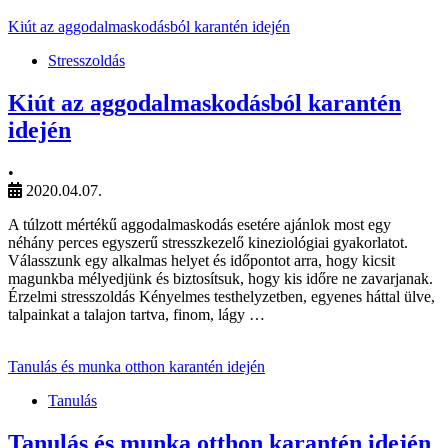
Kiút az aggodalmaskodásból karantén idején
Stresszoldás
Kiút az aggodalmaskodásból karantén
idején
•
2020.04.07.
A túlzott mértékű aggodalmaskodás esetére ajánlok most egy
néhány perces egyszerű stresszkezelő kineziológiai gyakorlatot.
Válasszunk egy alkalmas helyet és időpontot arra, hogy kicsit
magunkba mélyedjünk és biztosítsuk, hogy kis időre ne zavarjanak.
Érzelmi stresszoldás Kényelmes testhelyzetben, egyenes háttal ülve,
talpainkat a talajon tartva, finom, lágy …
Tanulás és munka otthon karantén idején
Tanulás
Tanulás és munka otthon karantén idején