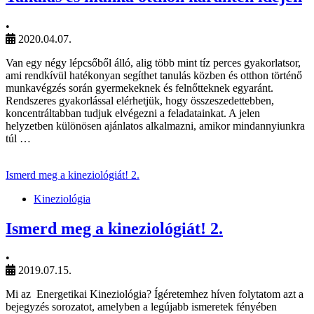
•
2020.04.07.
Van egy négy lépcsőből álló, alig több mint tíz perces gyakorlatsor,
ami rendkívül hatékonyan segíthet tanulás közben és otthon történő
munkavégzés során gyermekeknek és felnőtteknek egyaránt.
Rendszeres gyakorlással elérhetjük, hogy összeszedettebben,
koncentráltabban tudjuk elvégezni a feladatainkat. A jelen
helyzetben különösen ajánlatos alkalmazni, amikor mindannyiunkra
túl …
Ismerd meg a kineziológiát! 2.
Kineziológia
Ismerd meg a kineziológiát! 2.
•
2019.07.15.
Mi az Energetikai Kineziológia? Ígéretemhez híven folytatom azt a
bejegyzés sorozatot, amelyben a legújabb ismeretek fényében