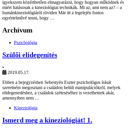
igyekszem közérthetően elmagyarázni, hogy hogyan működnek és
miért hatásosak a kineziológiai technikák. Mi az, ami nem az? – a
humánkineziológiáról röviden Már itt a legelején fontos
egyértelművé tenni, hogy …
Archívum
Pszichológia
Szülői elidegenítés
•
2019.05.17.
Ebben a bejegyzésben Sebestyén Eszter pszichológus írását
szeretném megosztani a családon belüli manipulációkról, melyek
elidegenedéshez, a családok széteséséhez is vezethetnek akár,
amennyiben nem …
Kineziológia
Ismerd meg a kineziológiát! 1.