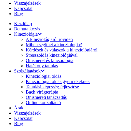
Visszajelzések
Kapcsolat
Blog
Kezdőlap
Bemutatkozás
Kineziológia
A kineziológiáról röviden
Miben segíthet a kineziológia?
Kérdések és válaszok a kineziológiáról
Stresszoldás kineziológiával
Önismeret és kineziológia
Hatékony tanulás
Szolgáltatások
Kineziológiai oldás
Kineziológiai oldás gyermekeknek
Tanulási képesség fejlesztése
Bach virágterápia
Önismereti tanácsadás
Online konzultáció
Árak
Visszajelzések
Kapcsolat
Blog