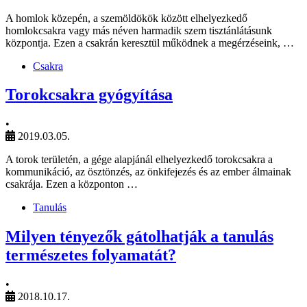
A homlok közepén, a szemöldökök között elhelyezkedő
homlokcsakra vagy más néven harmadik szem tisztánlátásunk
központja. Ezen a csakrán keresztül működnek a megérzéseink, …
Csakra
Torokcsakra gyógyítása
•
2019.03.05.
A torok területén, a gége alapjánál elhelyezkedő torokcsakra a
kommunikáció, az ösztönzés, az önkifejezés és az ember álmainak
csakrája. Ezen a központon …
Tanulás
Milyen tényezők gátolhatják a tanulás
természetes folyamatát?
•
2018.10.17.