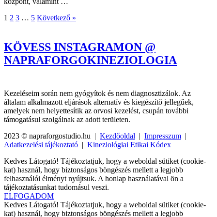
központ, valamint …
1
2
3
…
5
Következő »
KÖVESS INSTAGRAMON @
NAPRAFORGOKINEZIOLOGIA
Kezeléseim során nem gyógyítok és nem diagnosztizálok. Az
általam alkalmazott eljárások alternatív és kiegészítő jellegűek,
amelyek nem helyettesítik az orvosi kezelést, csupán további
támogatásul szolgálnak az adott területen.
2023 © napraforgostudio.hu |
Kezdőoldal
|
Impresszum
|
Adatkezelési tájékoztató
|
Kineziológiai Etikai Kódex
Kedves Látogató! Tájékoztatjuk, hogy a weboldal sütiket (cookie-
kat) használ, hogy biztonságos böngészés mellett a legjobb
felhasználói élményt nyújtsuk. A honlap használatával ön a
tájékoztatásunkat tudomásul veszi.
ELFOGADOM
Kedves Látogató! Tájékoztatjuk, hogy a weboldal sütiket (cookie-
kat) használ, hogy biztonságos böngészés mellett a legjobb