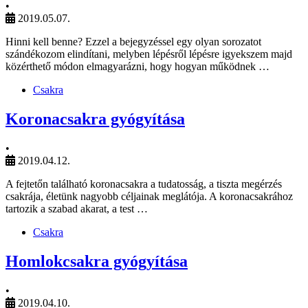
•
2019.05.07.
Hinni kell benne? Ezzel a bejegyzéssel egy olyan sorozatot
szándékozom elindítani, melyben lépésről lépésre igyekszem majd
közérthető módon elmagyarázni, hogy hogyan működnek …
Csakra
Koronacsakra gyógyítása
•
2019.04.12.
A fejtetőn található koronacsakra a tudatosság, a tiszta megérzés
csakrája, életünk nagyobb céljainak meglátója. A koronacsakrához
tartozik a szabad akarat, a test …
Csakra
Homlokcsakra gyógyítása
•
2019.04.10.