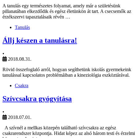
A tanulás egy természetes folyamat, amely már a születésünk
pillanatában elkezdődik és egész életünkön át tart. A csecsemők az
érzékszervi tapasztalásaik révén …
Tanulás
Állj készen a tanulásra!
•
2018.08.31.
Rövid összefoglaló arról, hogyan segíthetünk iskolás gyermekeink
tanulással kapcsolatos problémáiban a kineziológia eszköztárával.
Csakra
Szívcsakra gyógyítása
•
2018.07.01.
A szívnél a mellkas közepén található szívcsakra az egész
csakrarendszer központja. Hidat képez az alsó három testi és érzelmi