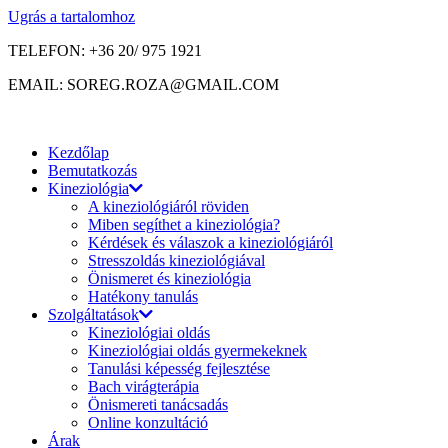
Ugrás a tartalomhoz
TELEFON: +36 20/ 975 1921
EMAIL: SOREG.ROZA@GMAIL.COM
Kezdőlap
Bemutatkozás
Kineziológia
A kineziológiáról röviden
Miben segíthet a kineziológia?
Kérdések és válaszok a kineziológiáról
Stresszoldás kineziológiával
Önismeret és kineziológia
Hatékony tanulás
Szolgáltatások
Kineziológiai oldás
Kineziológiai oldás gyermekeknek
Tanulási képesség fejlesztése
Bach virágterápia
Önismereti tanácsadás
Online konzultáció
Árak