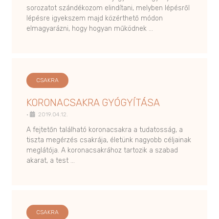
sorozatot szándékozom elindítani, melyben lépésről
lépésre igyekszem majd közérthető módon
elmagyarázni, hogy hogyan működnek …
CSAKRA
KORONACSAKRA GYÓGYÍTÁSA
•
2019.04.12.
A fejtetőn található koronacsakra a tudatosság, a
tiszta megérzés csakrája, életünk nagyobb céljainak
meglátója. A koronacsakrához tartozik a szabad
akarat, a test …
CSAKRA