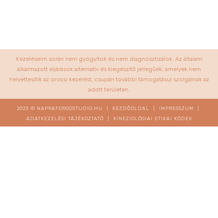
Kezeléseim során nem gyógyítok és nem diagnosztizálok. Az általam
alkalmazott eljárások alternatív és kiegészítő jellegűek, amelyek nem
helyettesítik az orvosi kezelést, csupán további támogatásul szolgálnak az
adott területen.
2023 © NAPRAFORGOSTUDIO.HU |
KEZDŐOLDAL
|
IMPRESSZUM
|
ADATKEZELÉSI TÁJÉKOZTATÓ
|
KINEZIOLÓGIAI ETIKAI KÓDEX