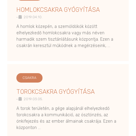
HOMLOKCSAKRA GYÓGYÍTÁSA
•
2019.04.10.
A homlok közepén, a szemöldökök között
elhelyezkedő homlokcsakra vagy más néven
harmadik szem tisztánlátásunk központja. Ezen a
csakrán keresztül működnek a megérzéseink, …
CSAKRA
TOROKCSAKRA GYÓGYÍTÁSA
•
2019.03.05.
A torok területén, a gége alapjánál elhelyezkedő
torokcsakra a kommunikáció, az ösztönzés, az
önkifejezés és az ember álmainak csakrája. Ezen a
központon …