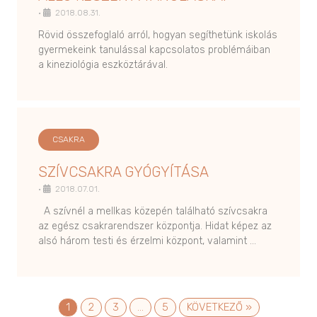
•
2018.08.31.
Rövid összefoglaló arról, hogyan segíthetünk iskolás
gyermekeink tanulással kapcsolatos problémáiban
a kineziológia eszköztárával.
CSAKRA
SZÍVCSAKRA GYÓGYÍTÁSA
•
2018.07.01.
A szívnél a mellkas közepén található szívcsakra
az egész csakrarendszer központja. Hidat képez az
alsó három testi és érzelmi központ, valamint …
1
2
3
…
5
KÖVETKEZŐ »