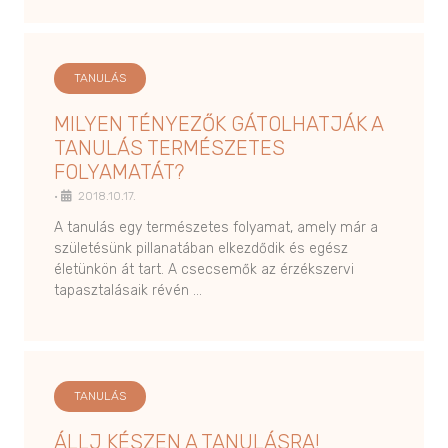
TANULÁS
MILYEN TÉNYEZŐK GÁTOLHATJÁK A
TANULÁS TERMÉSZETES
FOLYAMATÁT?
•
2018.10.17.
A tanulás egy természetes folyamat, amely már a
születésünk pillanatában elkezdődik és egész
életünkön át tart. A csecsemők az érzékszervi
tapasztalásaik révén …
TANULÁS
ÁLLJ KÉSZEN A TANULÁSRA!