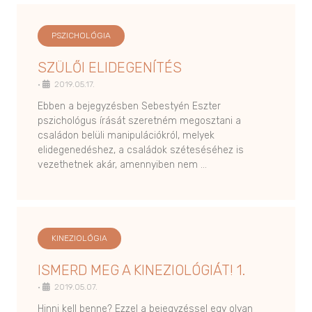
PSZICHOLÓGIA
SZÜLŐI ELIDEGENÍTÉS
•
2019.05.17.
Ebben a bejegyzésben Sebestyén Eszter
pszichológus írását szeretném megosztani a
családon belüli manipulációkról, melyek
elidegenedéshez, a családok széteséséhez is
vezethetnek akár, amennyiben nem …
KINEZIOLÓGIA
ISMERD MEG A KINEZIOLÓGIÁT! 1.
•
2019.05.07.
Hinni kell benne? Ezzel a bejegyzéssel egy olyan