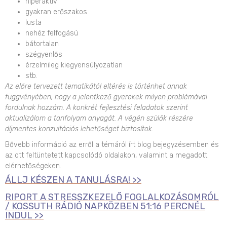
hiperaktív
gyakran erőszakos
lusta
nehéz felfogású
bátortalan
szégyenlős
érzelmileg kiegyensúlyozatlan
stb.
Az előre tervezett tematikától eltérés is történhet annak
függvényében, hogy a jelentkező gyerekek milyen problémával
fordulnak hozzám. A konkrét fejlesztési feladatok szerint
aktualizálom a tanfolyam anyagát. A végén szülők részére
díjmentes konzultációs lehetőséget biztosítok.
Bővebb információ az erről a témáról írt blog bejegyzésemben és
az ott feltüntetett kapcsolódó oldalakon, valamint a megadott
elérhetőségeken.
ÁLLJ KÉSZEN A TANULÁSRA! >>
RIPORT A STRESSZKEZELŐ FOGLALKOZÁSOMRÓL
/ KOSSUTH RÁDIÓ NAPKÖZBEN 51:16 PERCNÉL
INDUL >>