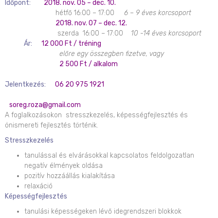
Időpont:
2018. nov. 05 – dec. 10.
hétfő 16:00 – 17:00
6 – 9 éves korcsoport
2018. nov. 07 – dec. 12.
szerda 16:00 – 17:00
10 -14 éves korcsoport
Ár:
12 000 Ft / tréning
előre egy összegben fizetve, vagy
2 500 Ft / alkalom
Jelentkezés:
06 20 975 1921
soreg.roza@gmail.com
A foglalkozásokon stresszkezelés, képességfejlesztés és
önismereti fejlesztés történik.
Stresszkezelés
tanulással és elvárásokkal kapcsolatos feldolgozatlan
negatív élmények oldása
pozitív hozzáállás kialakítása
relaxáció
Képességfejlesztés
tanulási képességeken lévő idegrendszeri blokkok