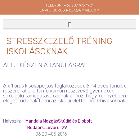
TELEFON: +36 20/ 975 1921
EMAIL: SOREG.ROZA@GMAIL.COM
STRESSZKEZELŐ TRÉNING
ISKOLÁSOKNAK
ÁLLJ KÉSZEN A TANULÁSRA!
6 x 1 órás kiscsoportos foglalkozások 6-14 éves tanulók
részére, ahol a tanfolyamon résztvevő gyermekek
sokoldalú támogatást kapnak ahhoz, hogy könnyebben
eleget tudjanak tenni az iskolai élettel járó kihívásoknak.
Helyszín:
Mandala MozgásStúdió és Biobolt
Budaörs, Lévai u. 29.
06 20 485 2816