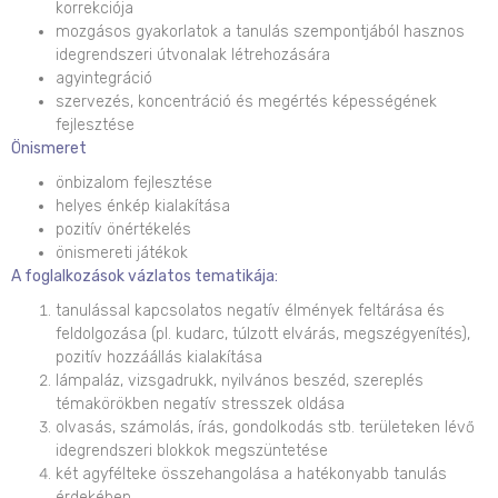
korrekciója
mozgásos gyakorlatok a tanulás szempontjából hasznos
idegrendszeri útvonalak létrehozására
agyintegráció
szervezés, koncentráció és megértés képességének
fejlesztése
Önismeret
önbizalom fejlesztése
helyes énkép kialakítása
pozitív önértékelés
önismereti játékok
A foglalkozások vázlatos tematikája:
tanulással kapcsolatos negatív élmények feltárása és
feldolgozása (pl. kudarc, túlzott elvárás, megszégyenítés),
pozitív hozzáállás kialakítása
lámpaláz, vizsgadrukk, nyilvános beszéd, szereplés
témakörökben negatív stresszek oldása
olvasás, számolás, írás, gondolkodás stb. területeken lévő
idegrendszeri blokkok megszüntetése
két agyfélteke összehangolása a hatékonyabb tanulás
érdekében