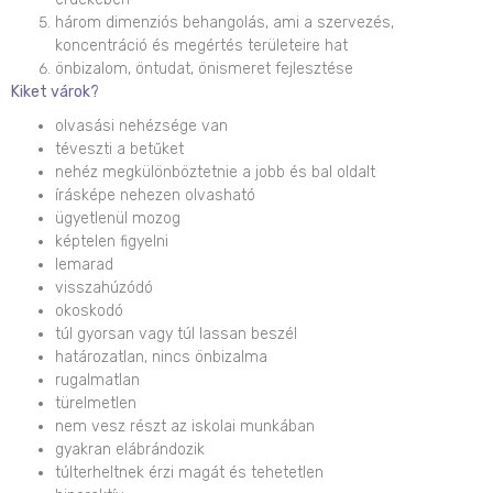
három dimenziós behangolás, ami a szervezés,
koncentráció és megértés területeire hat
önbizalom, öntudat, önismeret fejlesztése
Kiket várok?
olvasási nehézsége van
téveszti a betűket
nehéz megkülönböztetnie a jobb és bal oldalt
írásképe nehezen olvasható
ügyetlenül mozog
képtelen figyelni
lemarad
visszahúzódó
okoskodó
túl gyorsan vagy túl lassan beszél
határozatlan, nincs önbizalma
rugalmatlan
türelmetlen
nem vesz részt az iskolai munkában
gyakran elábrándozik
túlterheltnek érzi magát és tehetetlen